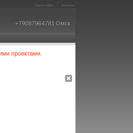
Карта сайта
|
Контакты
+79087964781
Омск
ими проектами.