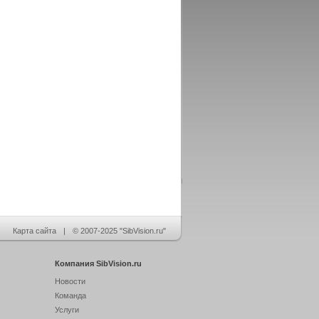
Карта сайта
|
© 2007-2025 "SibVision.ru"
Компания SibVision.ru
Новости
Команда
Услуги