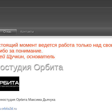
О нас
Контакты
стоящий момент ведется работа только над сво
ибо за понимание.
ей Щучкин, основатель
остудия Орбита
иностудия Орбита Максима Дьячука
.orbita3d.ru