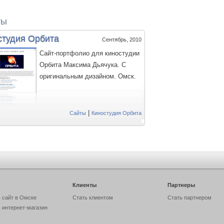
ты
студия Орбита
Сентябрь, 2010
Сайт-портфолио для киностудии
Орбита Максима Дьячука. С
оригинальным дизайном. Омск.
|
Сайты
Киностудия Орбита
Клиенты
Пaртнеры
 сайт в Омске
Стать клиентом
Стать партнером
 интернет-магазин