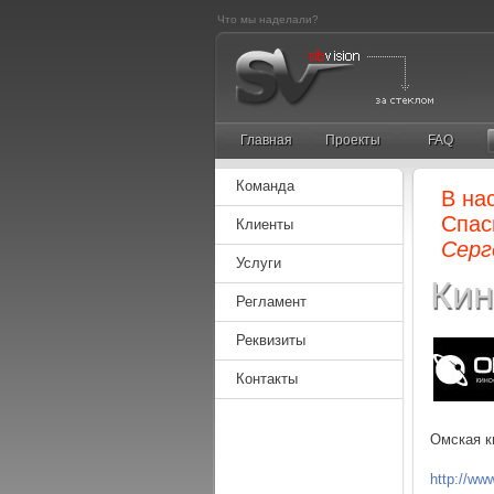
Что мы наделали?
Главная
Проекты
FAQ
Команда
В на
Спас
Клиенты
Серг
Услуги
Кин
Регламент
Реквизиты
Контакты
Омская к
http://www