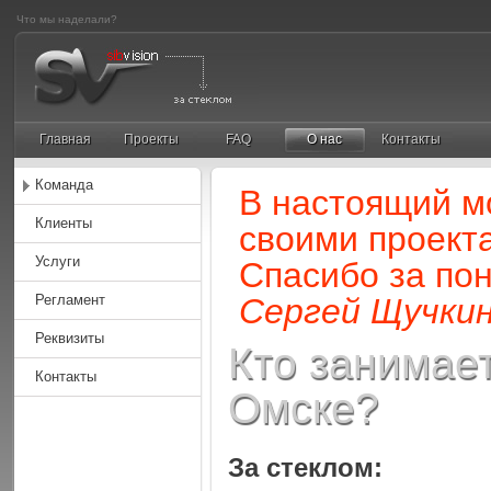
Что мы наделали?
Главная
Проекты
FAQ
О нас
Контакты
Команда
В настоящий м
Клиенты
своими проект
Услуги
Спасибо за по
Регламент
Сергей Щучкин
Реквизиты
Кто занимае
Контакты
Омске?
За стеклом: