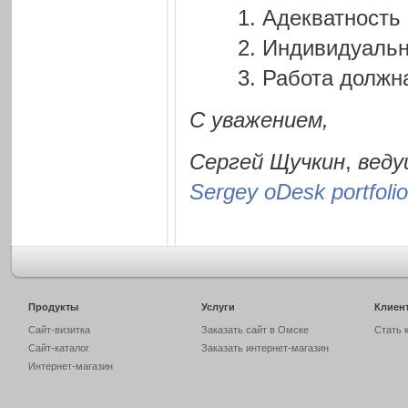
Адекватность
Индивидуальн
Работа должн
С уважением,
Сергей Щучкин
,
веду
Sergey oDesk portfolio
Продукты
Услуги
Клиен
Сайт-визитка
Заказать сайт в Омске
Стать 
Сайт-каталог
Заказать интернет-магазин
Интернет-магазин