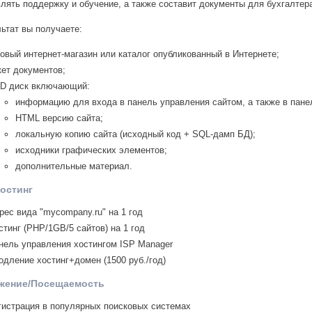
лять поддержку и обучение, а также составит документы для бухгалтера
льтат вы получаете:
товый интернет-магазин или каталог опубликованный в Интернете;
кет документов;
D диск включающий:
информацию для входа в панель управления сайтом, а также в пане
HTML версию сайта;
локальную копию сайта (исходный код + SQL-дамп БД);
исходники графических элементов;
дополнительные материал.
остинг
рес вида "mycompany.ru" на 1 год
стинг (PHP/1GB/5 сайтов) на 1 год
нель управления хостингом ISP Manager
одление хостинг+домен (1500 руб./год)
жение/Посещаемость
гистрация в популярных поисковых системах