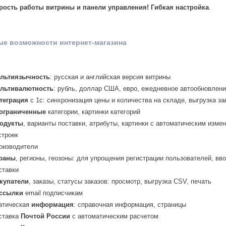
рость работы витрины и панели управления! Гибкая настройка
.
е возможности интернет-магазина
льтиязычность
: русская и английская версия витрины
льтивалютность
: рубль, доллар США, евро, ежедневное автообновлен
теграция
с 1с: синхронизация цены и количества на складе, выгрузка за
ограниченные
категории, картинки категорий
одукты
, варианты поставки, атрибуты, картинки с автоматическим изме
строек
оизводители
раны
, регионы, геозоны: для упрощения регистрации пользователей, вв
ставки
купатели
, заказы, статусы заказов: просмотр, выгрузка CSV, печать
ссылки
email подписчикам
атическая
информация
: справочная информация, страницы
ставка
Почтой России
с автоматическим расчетом