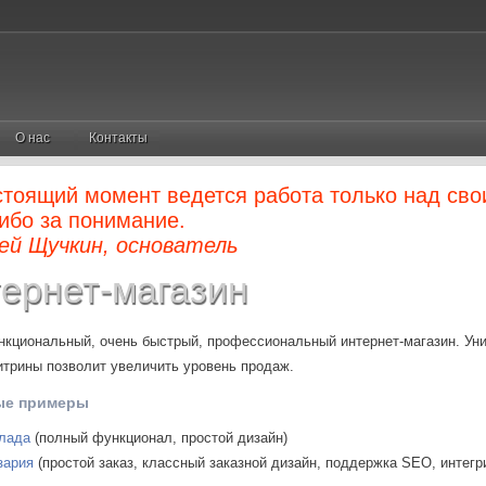
О нас
Контакты
стоящий момент ведется работа только над сво
ибо за понимание.
ей Щучкин, основатель
ернет-магазин
кциональный, очень быстрый, профессиональный интернет-магазин. Ун
итрины позволит увеличить уровень продаж.
ые примеры
лада
(полный функционал, простой дизайн)
зария
(простой заказ, классный заказной дизайн, поддержка SEO, интег