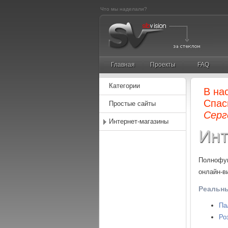
Что мы наделали?
Главная
Проекты
FAQ
Категории
В на
Спас
Простые сайты
Серг
Интернет-магазины
Инт
Полнофун
онлайн-в
Реальн
Па
Ро