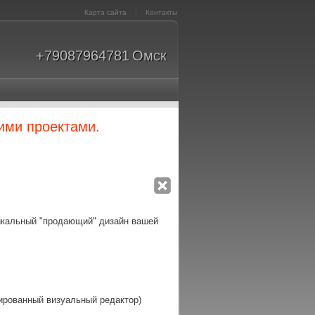
Карта сайта
|
Контакты
+79087964781
Омск
ими проектами.
икальный "продающий" дизайн вашей
рированный визуальный редактор)