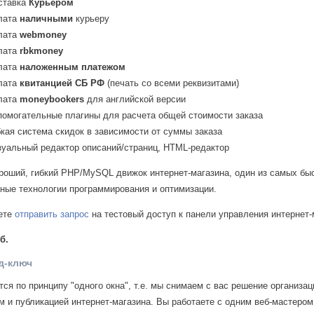
ставка
Курьером
лата
наличными
курьеру
лата
webmoney
лата
rbkmoney
лата
наложенным платежом
лата
квитанцией СБ РФ
(печать со всеми реквизитами)
лата
moneybookers
для английской версии
помогательные плагины для расчета общей стоимости заказа
бкая система скидок в зависимости от суммы заказа
зуальный редактор описаний/страниц, HTML-редактор
роший, гибкий PHP/MySQL движок интернет-магазина, один из самых бы
ные технологии программирования и оптимизации.
ете
отправить запрос
на тестовый доступ к панели управления интернет-
б.
д-ключ
тся по принципу "одного окна", т.е. мы снимаем с вас решение организа
м и публикацией интернет-магазина. Вы работаете с одним веб-мастером