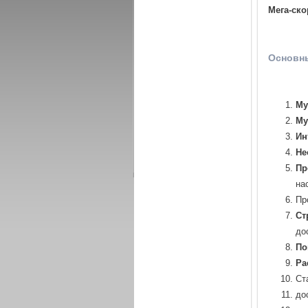
Мега-ско
Основны
Му
Му
Ин
Не
Пр
на
Пр
Ст
до
По
Ра
Ст
до