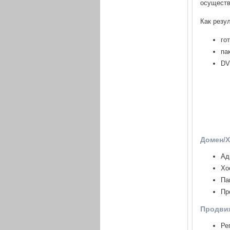
осуществ
Как резу
го
па
DV
Домен/Х
Ад
Хо
Па
Пр
Продви
Ре