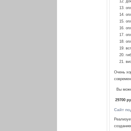
до
оп
оп
оп
оп
оп
оп
вс
ги
ви
Очень хо
современ
Вы мож
29700 ру
Сайт по
Реализуе
создание