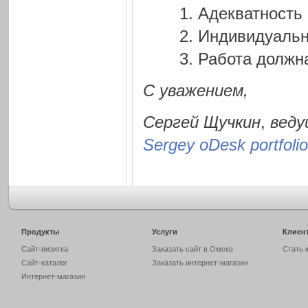
Адекватность
Индивидуальн
Работа должн
С уважением,
Сергей Щучкин
,
веду
Sergey oDesk portfolio
Продукты
Услуги
Клиен
Сайт-визитка
Заказать сайт в Омске
Стать 
Сайт-каталог
Заказать интернет-магазин
Интернет-магазин