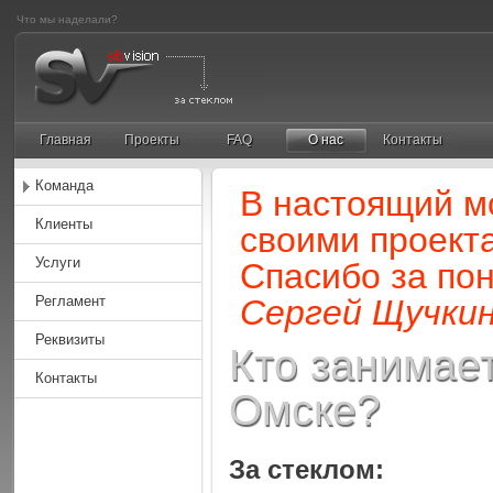
Что мы наделали?
Главная
Проекты
FAQ
О нас
Контакты
Команда
В настоящий м
Клиенты
своими проект
Услуги
Спасибо за по
Регламент
Сергей Щучкин
Реквизиты
Кто занимае
Контакты
Омске?
За стеклом: