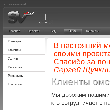
Что мы наделали?
Главная
Проекты
FAQ
О нас
Контакты
Команда
В настоящий м
Клиенты
своими проект
Услуги
Спасибо за по
Регламент
Сергей Щучкин
Реквизиты
Клиенты омск
Контакты
Мы дорожим нашими 
кто сотрудничает с н