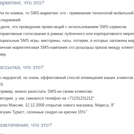
ркетинг, что это?
ли по книжке, то SMS-маркетинг это - применение технологий мобильной
следований.
 деле, это проведение промо-акций с использованием SMS-сервисов.
терактивные голосования в рамках публичного или корпоративного меро
ециальные SMS игры, викторины, чаты, лотерии, в которых заложена м
пичная маркетинговая SMS-кампания это розыгрыш призов между клиен
мер.
ссылка, что это?
о недорогой, но очень эффективный способ оповещения ваших клиентов 
MS
пример, можно разослать SMS-ки своим клиентам:
иктория, у нас сменился телефон на +71231231212"
алон Максим, 12.12.2009 открытие нового магазина, Маркса, 9"
агазин Турист, сезонные скидки на крючки 15%"
звлечения, что это?