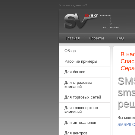
Что мы наделали?
Главная
Проекты
FAQ
Обзор
В на
Спас
Рабочие примеры
Серг
Для банков
SMS
Для страховых
компаний
sms
Для торговых сетей
ре
Для транспортных
компаний
Вы може
Для автосалонов
SMSPILO
Для центров