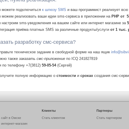
ы
можете подключиться
к шлюзу SMS
и ваш программист реализует всю
 можем реализовать ваши идеи sms-сервиса в приложении на
PHP от 5 
 настроим sms-уведомления на вашем сайте или интернет магазине за
5
теграция приёма платных SMS за различные продукты/услуги
от 1 тыс. 
казать разработку смс-сервиса?
правьте техническое задание в свободной форме на наш ящик
info@sibvi
жно также
заказать смс-приложение
по ICQ 241827819
и по телефону +7(3812)
59-05-54
(Сергей)
получите полную информацию о
стоимости
и
сроках
создания смс-серви
Клиенты
Пaртнеры
 сайт в Омске
Стать клиентом
Стать партнером
 интернет-магазин