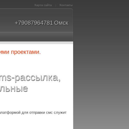
Карта сайта
|
Контакты
+79087964781
Омск
ими проектами.
ms-рассылка,
ильные
платформой для отправки смс служит