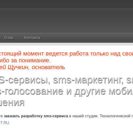
О нас
Контакты
стоящий момент ведется работа только над сво
ибо за понимание.
ей Щучкин, основатель
-сервисы, sms-маркетинг, s
-голосование и другие моб
шения
те
заказать разработку sms-сервиса
в нашей студии. Технологической 
T.RU
.