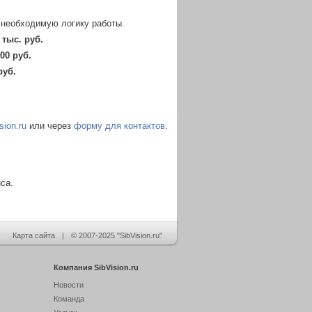
 необходимую логику работы.
тыс. руб.
00 руб.
руб.
sion.ru
или через
форму для контактов
.
са.
Карта сайта
|
© 2007-2025 "SibVision.ru"
Компания SibVision.ru
Новости
Команда