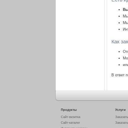
В
Мы
Мы
Ин
Как за
От
Мо
ил
В ответ 
Продукты
Услуги
Сайт-визитка
Заказать
Сайт-каталог
Заказать