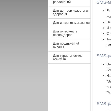
SMS-ма
равлечений
Для центров красоты и
Ес
здоровья
ис
На
Для интернет-магазинов
Ин
Для интернет/тв
Сп
провайдеров
Ти
Для предприятий
но
охраны
SMS-ра
Для туристических
агентств
Эт
S
На
"В
"С
"М
SMS-ра