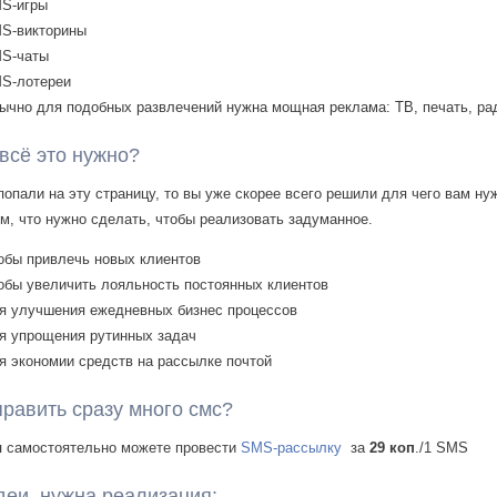
S-игры
S-викторины
S-чаты
S-лотереи
ычно для подобных развлечений нужна мощная реклама: ТВ, печать, рад
всё это нужно?
попали на эту страницу, то вы уже скорее всего решили для чего вам ну
ом, что нужно сделать, чтобы реализовать задуманное.
обы привлечь новых клиентов
обы увеличить лояльность постоянных клиентов
я улучшения ежедневных бизнес процессов
я упрощения рутинных задач
я экономии средств на рассылке почтой
править сразу много смс?
ы
самостоятельно можете провести
SMS-рассылку
за
29 коп
./1 SMS
деи, нужна реализация: