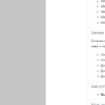
SM
SM
SM
SM
Об
Зачем 
Если вы 
ниже о т
Чт
Чт
Дл
Дл
Дл
Как от
В
Есть и