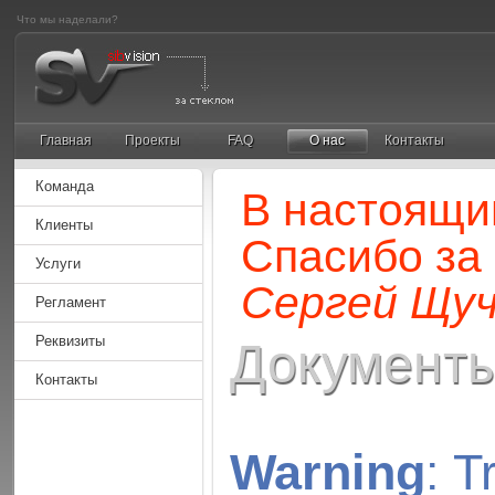
Что мы наделали?
Главная
Проекты
FAQ
О нас
Контакты
Команда
В настоящи
Клиенты
Спасибо за
Услуги
Сергей Щуч
Регламент
Реквизиты
Документ
Контакты
Warning
: T