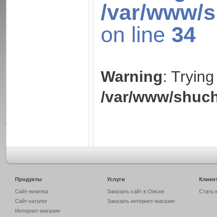
/var/www/s
on line
34
Warning
: Trying
/var/www/shuch
Продукты
Услуги
Клиен
Сайт-визитка
Заказать сайт в Омске
Стать 
Сайт-каталог
Заказать интернет-магазин
Интернет-магазин