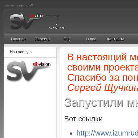
Что мы наделали?
Главная
Проекты
FAQ
О нас
Контакты
На главную
В настоящий м
своими проект
Спасибо за по
Сергей Щучкин
Запустили м
Вот ссылки
http://www.izumru